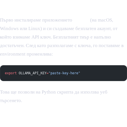
ключ
Първо инсталираме приложението
Ollama
(на macOS,
Windows или Linux) и си създаваме безплатен акаунт, от
който взимаме API ключ. Безплатният тиър е напълно
достатъчен. След като разполагаме с ключа, го поставяме в
environment променлива:
export
 OLLAMA_API_KEY
=
"paste-key-here"
Това ще позволи на Python скрипта да използва уеб
търсенето.
2. Изтегляне на Qwen модела