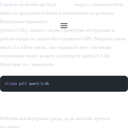
Сърцето на агента ще бъде
Qwen
– модел с отворени тегла,
който се представя отлично в компактните си размери.
Използваме варианта с
4 милиарда параметъра
(qwen3.5:4b), защото следва стриктурно инструкции и
работи гладко на лаптоп без специален GPU. Моделът заема
около 3.4 GB на диска. Ако машината ви е с по-малко
оперативна памет, можете да изберете qwen3.5:0.8b.
Изтегляме го с командата:
ollama
 pull
 qwen3.5:4b
3. Инсталиране на Python зависимостите
Работим във виртуална среда, за да запазим проекта
изолиран: