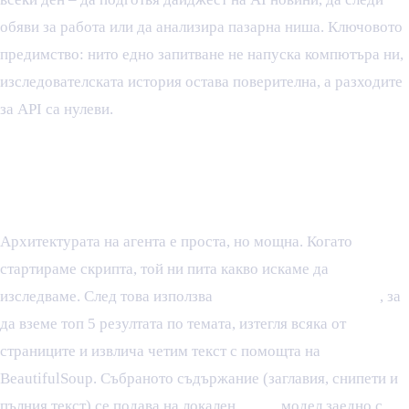
обяви за работа или да анализира пазарна ниша. Ключовото
предимство: нито едно запитване не напуска компютъра ни,
изследователската история остава поверителна, а разходите
за API са нулеви.
Как работи локалният AI
агент за проучвания?
Архитектурата на агента е проста, но мощна. Когато
стартираме скрипта, той ни пита какво искаме да
изследваме. След това използва
Ollama Web Search API
, за
да вземе топ 5 резултата по темата, изтегля всяка от
страниците и извлича четим текст с помощта на
BeautifulSoup. Събраното съдържание (заглавия, снипети и
пълния текст) се подава на локален
Qwen
модел заедно с