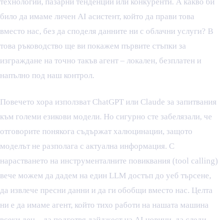
технологии, пазарни тенденции или конкуренти. А какво би
било да имаме личен AI асистент, който да прави това
вместо нас, без да споделя данните ни с облачни услуги? В
това ръководство ще ви покажем първите стъпки за
изграждане на точно такъв агент – локален, безплатен и
напълно под наш контрол.
Повечето хора използват ChatGPT или Claude за запитвания
към големи езикови модели. Но сигурно сте забелязали, че
отговорите понякога съдържат халюцинации, защото
моделът не разполага с актуална информация. С
нарастването на инструменталните повиквания (tool calling)
вече можем да дадем на един LLM достъп до уеб търсене,
да извлече пресни данни и да ги обобщи вместо нас. Целта
ни е да имаме агент, който тихо работи на нашата машина
всеки ден – да подготвя дайджест на AI новини, да следи