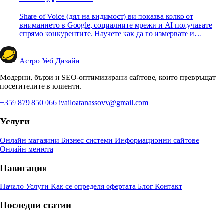
Share of Voice (дял на видимост) ви показва колко от
вниманието в Google, социалните мрежи и AI получавате
спрямо конкурентите. Научете как да го измервате и…
Астро Уеб Дизайн
Модерни, бързи и SEO-оптимизирани сайтове, които превръщат
посетителите в клиенти.
+359 879 850 066
ivailoatanassovv@gmail.com
Услуги
Онлайн магазини
Бизнес системи
Информационни сайтове
Онлайн менюта
Навигация
Начало
Услуги
Как се определя офертата
Блог
Контакт
Последни статии