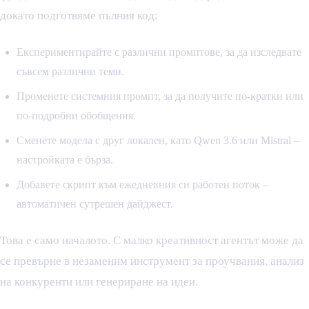
докато подготвяме пълния код:
Експериментирайте с различни промптове, за да изследвате
съвсем различни теми.
Променете системния промпт, за да получите по-кратки или
по-подробни обобщения.
Сменете модела с друг локален, като Qwen 3.6 или Mistral –
настройката е бърза.
Добавете скрипт към ежедневния си работен поток –
автоматичен сутрешен дайджест.
Това е само началото. С малко креативност агентът може да
се превърне в незаменим инструмент за проучвания, анализ
на конкуренти или генериране на идеи.