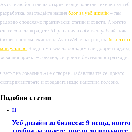
Ако сте любопитни да откриете още полезни техники за уеб
разработка, разгледайте нашия
блог за уеб дизайн
– там
редовно споделяме практически статии и съвети. А когато
сте готови да вградите AI решения в собствен уебсайт или
бизнес система, екипът на AstroWeb е насреща за
безплатна
консултация
. Заедно можем да обсъдим най-добрия подход
за вашия проект – локален, сигурен и без излишни разходи.
Светът на локалния AI е отворен. Забавлявайте се, докато
експериментирате и създавате нещо наистина полезно.
Подобни статии
01
Уеб дизайн за бизнеса: 9 неща, които
трябва да знаете, преди да поръчате