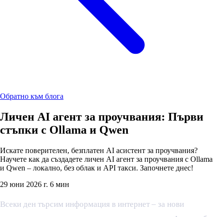
Обратно към блога
Личен AI агент за проучвания: Първи
стъпки с Ollama и Qwen
Искате поверителен, безплатен AI асистент за проучвания?
Научете как да създадете личен AI агент за проучвания с Ollama
и Qwen – локално, без облак и API такси. Започнете днес!
29 юни 2026 г.
6 мин
Всеки ден търсим информация в интернет – за нови