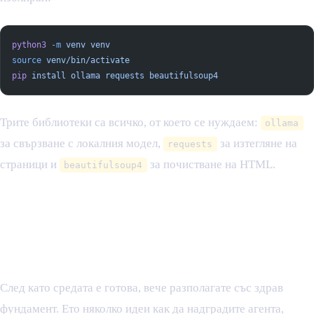
python3
 -m
 venv
 venv
source
 venv/bin/activate
pip
 install
 ollama
 requests
 beautifulsoup4
Трите библиотеки са всичко, от което се нуждаем:
ollama
за свързване с локалния модел,
за изтегляне на
requests
страници и
за почистване на HTML.
beautifulsoup4
Развитие на личния AI
агент: идеи и следващи
стъпки
След като средата е готова, вече разполагате със здрав
фундамент. Ето няколко идеи как да надградите агента,