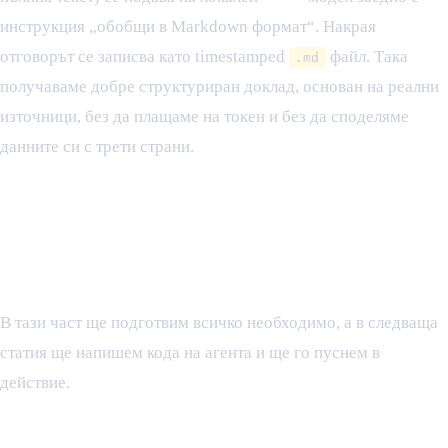
инструкция „обобщи в Markdown формат“. Накрая
отговорът се записва като timestamped
файл. Така
.md
получаваме добре структуриран доклад, основан на реални
източници, без да плащаме на токен и без да споделяме
данните си с трети страни.
Подготовка на средата за
вашия личен AI агент за
проучвания
В тази част ще подготвим всичко необходимо, а в следваща
статия ще напишем кода на агента и ще го пуснем в
действие.
1. Инсталиране на Ollama и получаване на API