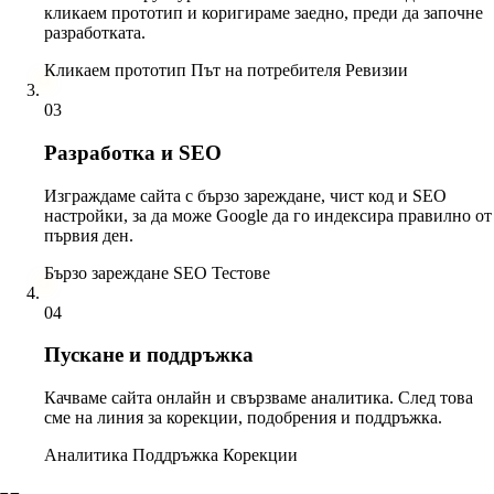
кликаем прототип и коригираме заедно, преди да започне
разработката.
Кликаем прототип
Път на потребителя
Ревизии
03
03
РАЗРАБОТКА
Разработка и SEO
100
›
SEO
Изграждаме сайта с бързо зареждане, чист код и SEO
настройки, за да може Google да го индексира правилно от
първия ден.
Бързо зареждане
SEO
Тестове
04
04
ПУСКАНЕ
Пускане и поддръжка
На живо
vashiq-sait.bg
Качваме сайта онлайн и свързваме аналитика. След това
сме на линия за корекции, подобрения и поддръжка.
847
ПОСЕТИТЕЛИ
Аналитика
Поддръжка
Корекции