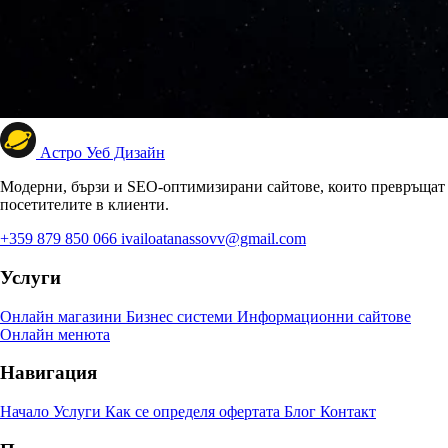
Астро Уеб Дизайн
Модерни, бързи и SEO-оптимизирани сайтове, които превръщат
посетителите в клиенти.
+359 879 850 066
ivailoatanassovv@gmail.com
Услуги
Онлайн магазини
Бизнес системи
Информационни сайтове
Онлайн менюта
Навигация
Начало
Услуги
Как се определя офертата
Блог
Контакт