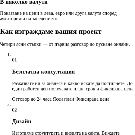
В няколко валути
Показване на цени в лева, евро или друга валута според
аудиторията на заведението.
Как изграждаме вашия проект
Четири ясни стъпки — от първия разговор до пускане онлайн.
01
01
КОНСУЛТАЦИЯ
Безплатна консултация
Искам
онлайн
Разказвате ни за бизнеса и какво искате да постигнете. До
магазин за
един работен ден получавате план, срок и фиксирана цена.
слънчеви
очила
Отговор до 24 часа
Ясен план
Фиксирана цена
02
02
ДИЗАЙН
Дизайн
Изготвяме структурата и визията на сайта. Виждате